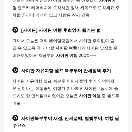
예뻐서 사이판 렌터카 여행 하루는 꼭 해보길♡
사이판여
행
렌트카 레더비치에 도착하면 절벽 위쪽으로 도착해요 주
차할 공간이 넉넉히 있고 사람은 진짜 간혹~~~
[사이판]
사이판 여행
후회없이 즐기는 법
그래서 오늘은 저희 에어텔닷컴에서 사이판 후회없이 즐
길 수 있도록 꼭 가야할
사이판 여행
지와 사이판 맛집을 준
비해보았어요 지금부터
사이판 여행
200%~~~
사이판
자유
여행
셀프 북부투어 만세절벽 후기
사이판 자유여행 셀프 북부투어 만세절벽 후기 안녕하세
요 신이나는 여행중인 여행가 이나예요 사이판... 동시에 슬
프기도 한 만세절벽이였어요 오늘은
사이판 여행
중 셀프투
어로~~~
사이판
북부투어 새섬, 만세절벽, 별빛투어,
여행
필
수코스