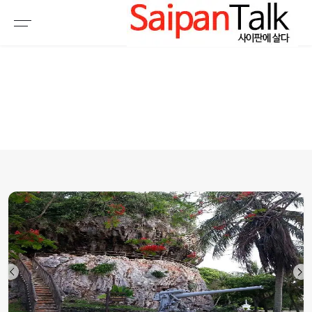
여행정보
생활정보
추천여행지
부동산
액티비티
운세
오늘날씨
로또
갤러리 & 동영상