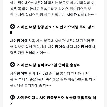
아니 필수에요~ 자유
여행
하시는 분들도 마나가하섬과 새
섬은 꼭 와야 한다고 말씀드리고 싶어요. 반대편으로 보
면 거대한 암석으로 된 산도 보입니다.
사이판
섬이라는~~~
사이판 여행
항공권 & 사이판 자유여행 투어 명소
5
사이판 여행
처음 가는 분들께 사이판 자유여행 관련한 투
어 정보도 함께 전합니다.
사이판 여행
매력
사이판 여행
매
력은 단연 천혜의 자연~~~
사이판 여행
경비 4박 5일 준비물 총정리
사이판 여행
경비 4박 5일 준비물 총정리 건기라서 지
금 딱 떠나기 좋은 1월의 싸이판은 괌과 비슷하면서도 더 시
골스러운 분위기에 좀 더~~~
사이판여행
:: 사이판북부투어 & 공항 픽업드랍 택
시