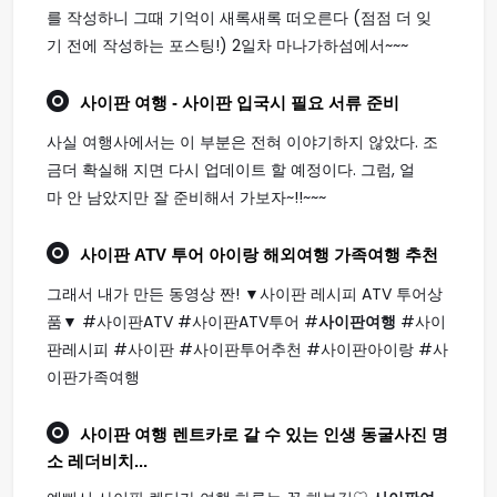
를 작성하니 그때 기억이 새록새록 떠오른다 (점점 더 잊
기 전에 작성하는 포스팅!) 2일차 마나가하섬에서~~~
사이판 여행
- 사이판 입국시 필요 서류 준비
사실 여행사에서는 이 부분은 전혀 이야기하지 않았다. 조
금더 확실해 지면 다시 업데이트 할 예정이다. 그럼, 얼
마 안 남았지만 잘 준비해서 가보자~!!~~~
사이판
ATV 투어 아이랑 해외
여행
가족
여행
추천
그래서 내가 만든 동영상 짠! ▼사이판 레시피 ATV 투어상
품▼ #사이판ATV #사이판ATV투어 #
사이판여행
#사이
판레시피 #사이판 #사이판투어추천 #사이판아이랑 #사
이판가족여행
사이판 여행
렌트카로 갈 수 있는 인생 동굴사진 명
소 레더비치...