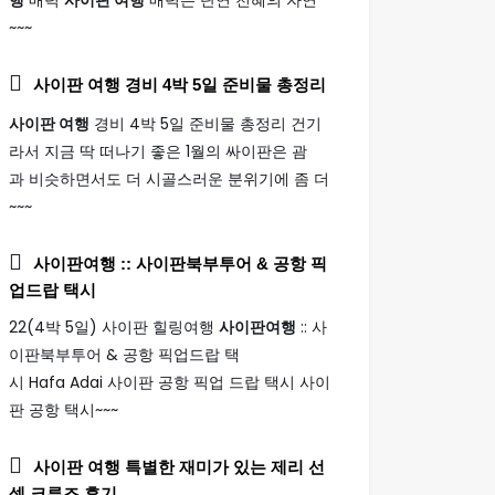
행
매력
사이판 여행
매력은 단연 천혜의 자연
~~~
사이판 여행
경비 4박 5일 준비물 총정리
사이판 여행
경비 4박 5일 준비물 총정리 건기
라서 지금 딱 떠나기 좋은 1월의 싸이판은 괌
과 비슷하면서도 더 시골스러운 분위기에 좀 더
~~~
사이판여행
:: 사이판북부투어 & 공항 픽
업드랍 택시
22(4박 5일) 사이판 힐링여행
사이판여행
:: 사
이판북부투어 & 공항 픽업드랍 택
시 Hafa Adai 사이판 공항 픽업 드랍 택시 사이
판 공항 택시~~~
사이판 여행
특별한 재미가 있는 제리 선
셋 크루즈 후기