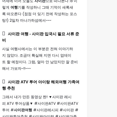
어제에 이어 오늘도
사이판
으로 떠나본다 :d 이
렇게
여행
기를 작성하니 그때 기억이 새록새
록 떠오른다 (점점 더 잊기 전에 작성하는 포스
팅!) 2일차 마나가하섬에서~~~
사이판 여행
- 사이판 입국시 필요 서류 준
비
사실 여행사에서는 이 부분은 전혀 이야기하
지 않았다. 조금더 확실해 지면 다시 업데이
트 할 예정이다. 그럼, 얼마 안 남았지만 잘 준비
해서 가보자~!!~~~
사이판
ATV 투어 아이랑 해외
여행
가족
여
행
추천
그래서 내가 만든 동영상 짠! ▼사이판 레시
피 ATV 투어상품▼ #사이판ATV #사이판ATV
투어 #
사이판여행
#사이판레시피 #사이판 #
사이판투어추천 #사이판아이랑 #사이판가족