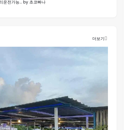
운전가능... by 초코빠나
더보기