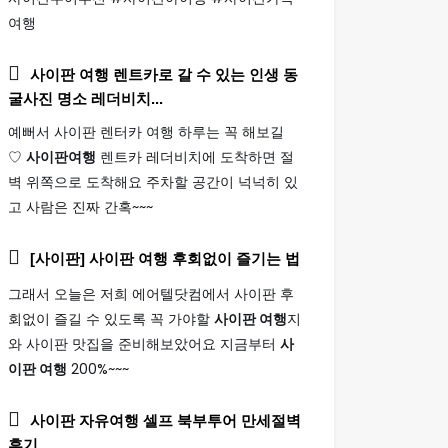
여행
사이판 여행
렌트카로 갈 수 있는 인생 동
굴사진 명소 레더비치...
예뻐서 사이판 렌터카 여행 하루는 꼭 해보길
♡
사이판여행
렌트카 레더비치에 도착하면 절
벽 위쪽으로 도착해요 주차할 공간이 넉넉히 있
고 사람은 진짜 간혹~~~
[사이판]
사이판 여행
후회없이 즐기는 법
그래서 오늘은 저희 에어텔닷컴에서 사이판 후
회없이 즐길 수 있도록 꼭 가야할
사이판 여행
지
와 사이판 맛집을 준비해보았어요 지금부터
사
이판 여행
200%~~~
사이판
자유
여행
셀프 북부투어 만세절벽
후기