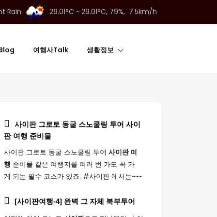
ht Rain
29.01°C ~ 29.01°C,
79%, 7.5km/h
log
여행사Talk
생활정보
사이판 그로토 동굴 스노쿨링 투어
사이
판 여행
준비물
사이판 그로토 동굴 스노쿨링 투어
사이판 여
행
준비물 같은 여행지를 여러 번 가도 꼭 가
게 되는 필수 코스가 있죠. #사이판 에서는~~~
[
사이판여행
-4] 완벽 그 자체 북부투어