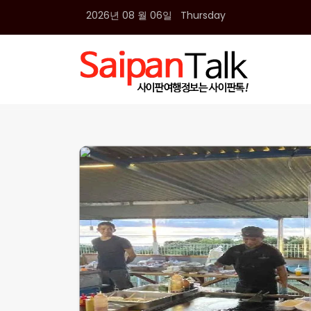
2026년 08 월 06일 Thursday
여행정보
생활정보
추천여행지
부동산
액티비티
운세
오늘날씨
로또
갤러리 & 동영상