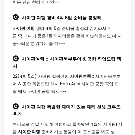
력은 단연 천혜의 자연~~~
사이판 여행
경비 4박 5일 준비물 총정리
사이판 여행
경비 4박 5일 준비물 총정리 건기라서 지
금 딱 떠나기 좋은 1월의 싸이판은 괌과 비슷하면서도 더 시
골스러운 분위기에 좀 더~~~
사이판여행
:: 사이판북부투어 & 공항 픽업드랍 택
시
22(4박 5일) 사이판 힐링여행
사이판여행
:: 사이판북부투
어 & 공항 픽업드랍 택시 Hafa Adai 사이판 공항 픽업 드
랍 택시 사이판 공항 택시~~~
사이판 여행
특별한 재미가 있는 제리 선셋 크루즈
후기
여러모로 정말 재밋게 여행하고 돌아왔던 4월의 사이판! 지
금
사이판 여행
준비하시는 분들이 이 포스팅을 봐도 상