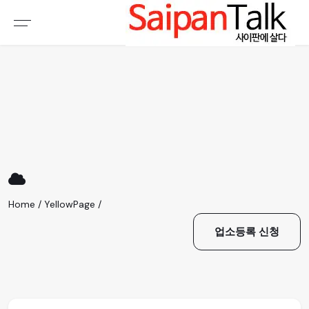
여행정보
생활정보
추천여행지
부동산
액티비티
운세
오늘날씨
로또
갤러리 & 동영상
Home / YellowPage /
업소등록 신청