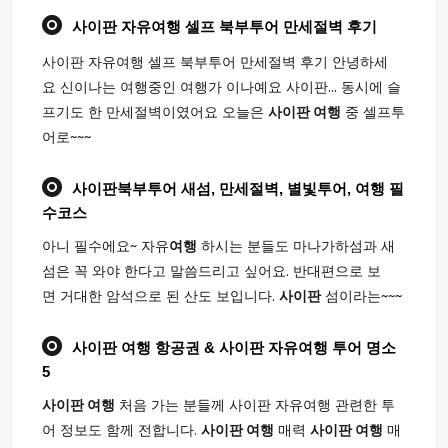
사이판
자유
여행
셀프 북부투어 만세절벽 후기
사이판 자유여행 셀프 북부투어 만세절벽 후기 안녕하세
요 신이나는 여행중인 여행가 이나예요 사이판... 동시에 슬
프기도 한 만세절벽이였어요 오늘은
사이판 여행
중 셀프투
어로~~~
사이판
북부투어 새섬, 만세절벽, 별빛투어,
여행
필
수코스
아니 필수에요~ 자유
여행
하시는 분들도 마나가하섬과 새
섬은 꼭 와야 한다고 말씀드리고 싶어요. 반대편으로 보
면 거대한 암석으로 된 산도 보입니다.
사이판
섬이라는~~~
사이판 여행
항공권 & 사이판 자유여행 투어 명소
5
사이판 여행
처음 가는 분들께 사이판 자유여행 관련한 투
어 정보도 함께 전합니다.
사이판 여행
매력
사이판 여행
매