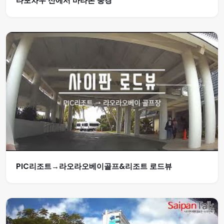
타포차우 산에서 바라본 풍경
PIC리조트→라오라오베이골프&리조트 로드뷰