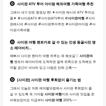
사이판
ATV 투어 아이랑 해외
여행
가족
여행
추천
그래서 내가 만든 동영상 짠! ▼사이판 레시피 ATV 투어상
품▼ #사이판ATV #사이판ATV투어 #
사이판여행
#사이
판레시피 #사이판 #사이판투어추천 #사이판아이랑 #사
이판가족여행
사이판 여행
렌트카로 갈 수 있는 인생 동굴사진 명
소 레더비치...
예뻐서 사이판 렌터카 여행 하루는 꼭 해보길♡
사이판여
행
렌트카 레더비치에 도착하면 절벽 위쪽으로 도착해요 주
차할 공간이 넉넉히 있고 사람은 진짜 간혹~~~
[사이판]
사이판 여행
후회없이 즐기는 법
그래서 오늘은 저희 에어텔닷컴에서 사이판 후회없이 즐
길 수 있도록 꼭 가야할
사이판 여행
지와 사이판 맛집을 준
비해보았어요 지금부터
사이판 여행
200%~~~