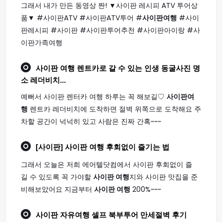
그래서 내가 만든 동영상 짠! ▼사이판 레시피 ATV 투어상
품▼ #사이판ATV #사이판ATV투어 #
사이판여행
#사이
판레시피 #사이판 #사이판투어추천 #사이판아이랑 #사
이판가족여행
사이판 여행
렌트카로 갈 수 있는 인생 동굴사진 명
소 레더비치...
예뻐서 사이판 렌터카 여행 하루는 꼭 해보길♡
사이판여
행
렌트카 레더비치에 도착하면 절벽 위쪽으로 도착해요 주
차할 공간이 넉넉히 있고 사람은 진짜 간혹~~~
[사이판]
사이판 여행
후회없이 즐기는 법
그래서 오늘은 저희 에어텔닷컴에서 사이판 후회없이 즐
길 수 있도록 꼭 가야할
사이판 여행
지와 사이판 맛집을 준
비해보았어요 지금부터
사이판 여행
200%~~~
사이판
자유
여행
셀프 북부투어 만세절벽 후기