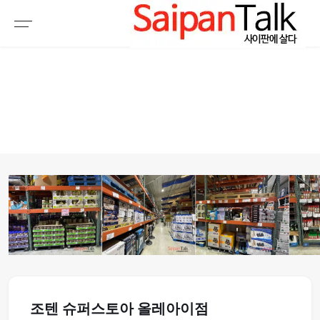
여행정보
생활정보
추천여행지
부동산
액티비티
운세
오늘날씨
로또
갤러리 & 동영상
1
2
3
4
5
6
7
8
9
10
11
12
13
14
15
16
17
18
조텐 슈퍼스토아 올레아이점