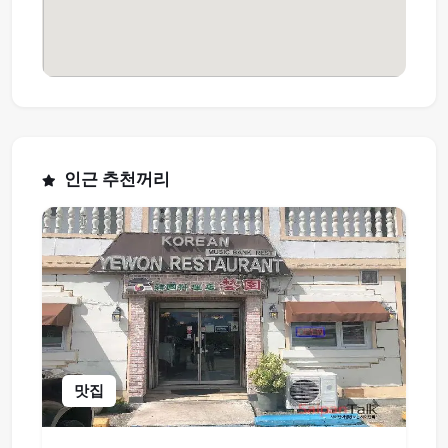
인근 추천꺼리
맛집