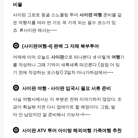
비물
사이판 그로토 동굴 스노쿨링 투어
사이판 여행
준비물 같
은 여행지를 여러 번 가도 꼭 가게 되는 필수 코스가 있
죠. #사이판 에서는~~~
[
사이판여행
-4] 완벽 그 자체 북부투어
어제에 이어 오늘도
사이판
으로 떠나본다 :d 이렇게
여행
기
를 작성하니 그때 기억이 새록새록 떠오른다 (점점 더 잊
기 전에 작성하는 포스팅!) 2일차 마나가하섬에서~~~
사이판 여행
- 사이판 입국시 필요 서류 준비
사실 여행사에서는 이 부분은 전혀 이야기하지 않았다. 조
금더 확실해 지면 다시 업데이트 할 예정이다. 그럼, 얼
마 안 남았지만 잘 준비해서 가보자~!!~~~
사이판
ATV 투어 아이랑 해외
여행
가족
여행
추천