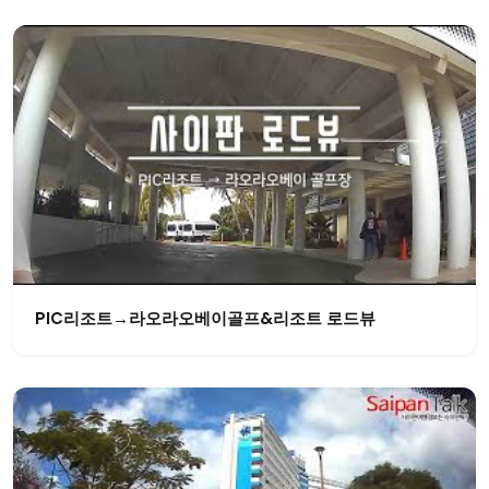
PIC리조트→라오라오베이골프&리조트 로드뷰