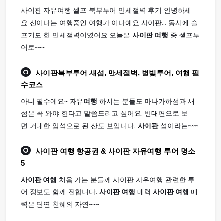
사이판 자유여행 셀프 북부투어 만세절벽 후기 안녕하세
요 신이나는 여행중인 여행가 이나예요 사이판... 동시에 슬
프기도 한 만세절벽이였어요 오늘은
사이판 여행
중 셀프투
어로~~~
사이판
북부투어 새섬, 만세절벽, 별빛투어,
여행
필
수코스
아니 필수에요~ 자유
여행
하시는 분들도 마나가하섬과 새
섬은 꼭 와야 한다고 말씀드리고 싶어요. 반대편으로 보
면 거대한 암석으로 된 산도 보입니다.
사이판
섬이라는~~~
사이판 여행
항공권 & 사이판 자유여행 투어 명소
5
사이판 여행
처음 가는 분들께 사이판 자유여행 관련한 투
어 정보도 함께 전합니다.
사이판 여행
매력
사이판 여행
매
력은 단연 천혜의 자연~~~