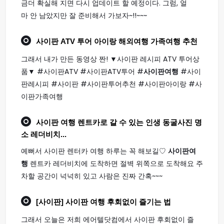
금더 확실해 지면 다시 업데이트 할 예정이다. 그럼, 얼
마 안 남았지만 잘 준비해서 가보자~!!~~~
사이판
ATV 투어 아이랑 해외
여행
가족
여행
추천
그래서 내가 만든 동영상 짠! ▼사이판 레시피 ATV 투어상
품▼ #사이판ATV #사이판ATV투어 #
사이판여행
#사이
판레시피 #사이판 #사이판투어추천 #사이판아이랑 #사
이판가족여행
사이판 여행
렌트카로 갈 수 있는 인생 동굴사진 명
소 레더비치...
예뻐서 사이판 렌터카 여행 하루는 꼭 해보길♡
사이판여
행
렌트카 레더비치에 도착하면 절벽 위쪽으로 도착해요 주
차할 공간이 넉넉히 있고 사람은 진짜 간혹~~~
[사이판]
사이판 여행
후회없이 즐기는 법
그래서 오늘은 저희 에어텔닷컴에서 사이판 후회없이 즐