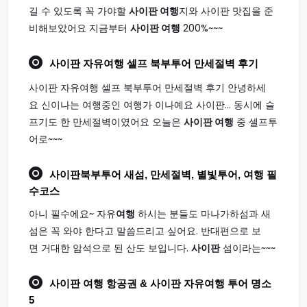
길 수 있도록 꼭 가야할
사이판 여행
지와 사이판 맛집을 준
비해보았어요 지금부터
사이판 여행
200%~~~
사이판
자유
여행
셀프 북부투어 만세절벽 후기
사이판 자유여행 셀프 북부투어 만세절벽 후기 안녕하세
요 신이나는 여행중인 여행가 이나예요 사이판... 동시에 슬
프기도 한 만세절벽이였어요 오늘은
사이판 여행
중 셀프투
어로~~~
사이판
북부투어 새섬, 만세절벽, 별빛투어,
여행
필
수코스
아니 필수에요~ 자유
여행
하시는 분들도 마나가하섬과 새
섬은 꼭 와야 한다고 말씀드리고 싶어요. 반대편으로 보
면 거대한 암석으로 된 산도 보입니다.
사이판
섬이라는~~~
사이판 여행
항공권 & 사이판 자유여행 투어 명소
5