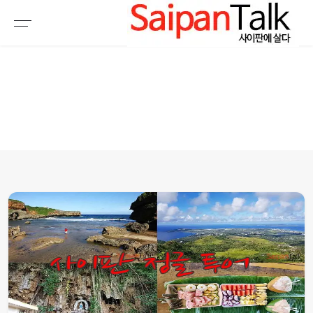
여행정보
생활정보
추천여행지
부동산
액티비티
운세
오늘날씨
로또
갤러리 & 동영상