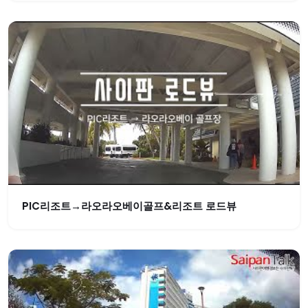
PIC리조트→라오라오베이골프&리조트 로드뷰