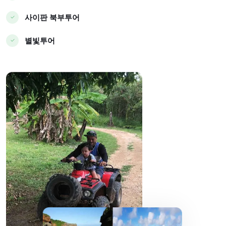
사이판 북부투어
별빛투어