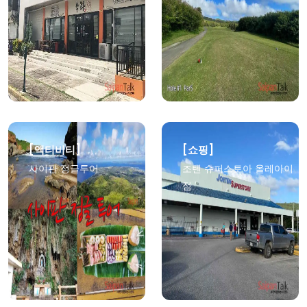
상세보기
상세보기
[액티비티]
[쇼핑]
사이판 정글투어
조텐 슈퍼스토아 올레아이
점
상세보기
상세보기