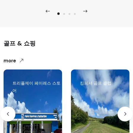
골프 & 쇼핑
more
트리플제이 페이레스 스토
킹피셔 골프 클럽
어