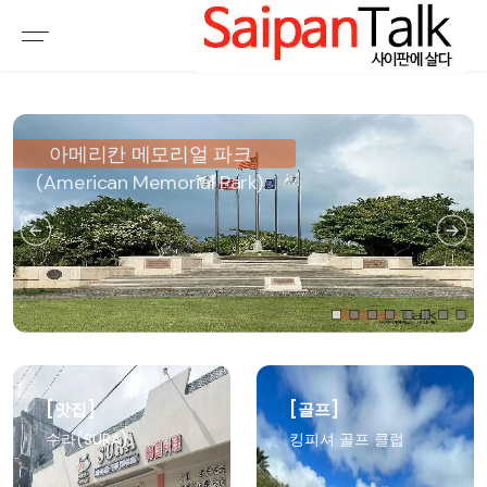
여행정보
생활정보
추천여행지
부동산
액티비티
운세
오늘날씨
로또
갤러리 & 동영상
[맛집]
[골프]
수라(SURA)
킹피셔 골프 클럽